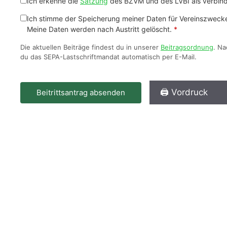
Ich erkenne die
Satzung
des BZVM und des LVBI als verbind
Ich stimme der Speicherung meiner Daten für Vereinszwe
Meine Daten werden nach Austritt gelöscht.
*
Die aktuellen Beiträge findest du in unserer
Beitragsordnung
. N
du das SEPA-Lastschriftmandat automatisch per E-Mail.
🖨️ Vordruck
Beitrittsantrag absenden