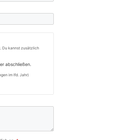
ch
er abschließen.
gen im lfd. Jahr)