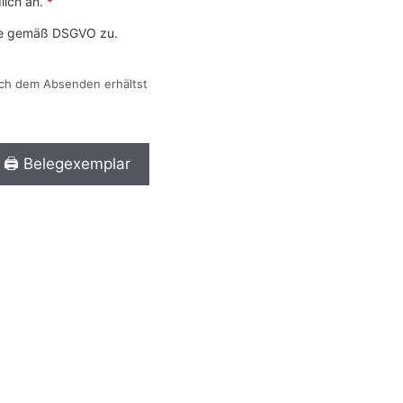
lich an.
*
cke gemäß DSGVO zu.
ach dem Absenden erhältst
🖨️ Belegexemplar